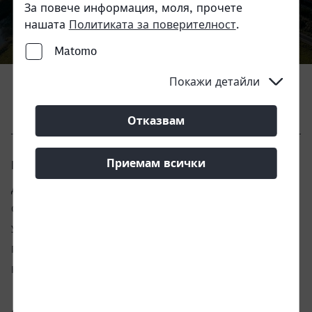
Call back
За повече информация, моля, прочете
нашата
Политиката за поверителност
.
Close
Matomo
Would you like to be forwarded to
?
Покажи детайли
Abort
Go
Отказвам
Приемам всички
Правила и условия
Данни на фирмата
Обработка на данни
Управление на анализа
Подаване на сигнали за нередности
Кодекс на поведение