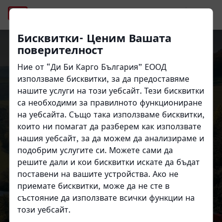
metaNavi
Бисквитки- Ценим Вашата
поверителност
Close
Close
Ние от “Ди Би Карго България” ЕООД
използваме бисквитки, за да предоставяме
нашите услуги на този уебсайт. Тези бисквитки
Ди Би Карго България
са необходими за правилното функциониране
на уебсайта. Също така използваме бисквитки,
които ни помагат да разберем как използвате
нашия уебсайт, за да можем да анализираме и
В България и по целия свят
подобрим услугите си. Можете сами да
решите дали и кои бисквитки искате да бъдат
поставени на вашите устройства. Ако не
приемате бисквитки, може да не сте в
състояние да използвате всички функции на
този уебсайт.