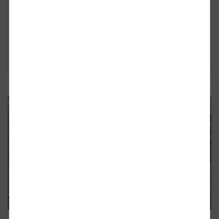
За нас
Ди Би Карго България ЕООД
Прочетете повече