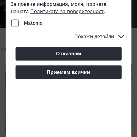
За повече информация, моля, прочете
нашата
Политиката за поверителност
.
Matomo
Call back
Покажи детайли
Ди Би Карго България ЕООД
Отказвам
Приемам всички