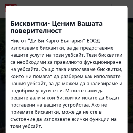
Компанията
Бисквитки- Ценим Вашата
поверителност
Ние от “Ди Би Карго България” ЕООД
използваме бисквитки, за да предоставяме
нашите услуги на този уебсайт. Тези бисквитки
Close
Close
Компанията
са необходими за правилното функциониране
на уебсайта. Също така използваме бисквитки,
които ни помагат да разберем как използвате
Ди Би Карго България ЕООД
нашия уебсайт, за да можем да анализираме и
подобрим услугите си. Можете сами да
решите дали и кои бисквитки искате да бъдат
поставени на вашите устройства. Ако не
приемате бисквитки, може да не сте в
състояние да използвате всички функции на
този уебсайт.