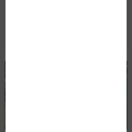
История
От местен маневрен оператор до
международна железопътна компания
Close
Прочетете повече
Would you like to be forwarded to
?
Abort
Go