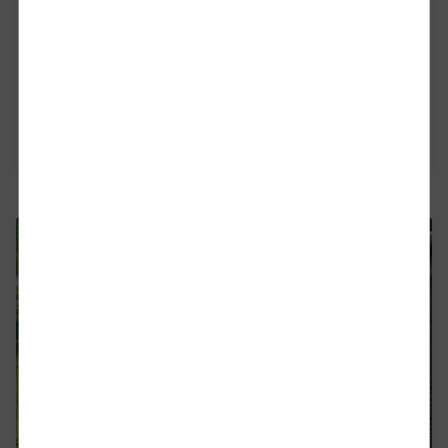
Устойчивост
Надграждаме позицията си на пионер в
защитата на околната среда.
Прочетете повече