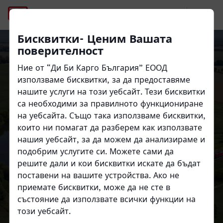
История
Бисквитки- Ценим Вашата
поверителност
Ние от “Ди Би Карго България” ЕООД
Close
Close
използваме бисквитки, за да предоставяме
нашите услуги на този уебсайт. Тези бисквитки
са необходими за правилното функциониране
История
на уебсайта. Също така използваме бисквитки,
които ни помагат да разберем как използвате
нашия уебсайт, за да можем да анализираме и
подобрим услугите си. Можете сами да
решите дали и кои бисквитки искате да бъдат
поставени на вашите устройства. Ако не
приемате бисквитки, може да не сте в
състояние да използвате всички функции на
този уебсайт.