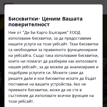
Автомобилна индустрия
Бисквитки- Ценим Вашата
поверителност
Ние от “Ди Би Карго България” ЕООД
използваме бисквитки, за да предоставяме
Close
Close
нашите услуги на този уебсайт. Тези бисквитки
Автомобилна
са необходими за правилното функциониране
на уебсайта. Също така използваме бисквитки,
индустрия
които ни помагат да разберем как използвате
нашия уебсайт, за да можем да анализираме и
подобрим услугите си. Можете сами да
решите дали и кои бисквитки искате да бъдат
поставени на вашите устройства. Ако не
приемате бисквитки, може да не сте в
състояние да използвате всички функции на
този уебсайт.