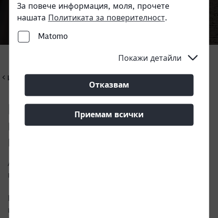
За повече информация, моля, прочете
нашата
Политиката за поверителност
.
Matomo
Call back
Покажи детайли
Индустрии
Отказвам
Бърз и безопасен транспорт
Приемам всички
на автомобилни части и
превозни средства
Автомобилната индустрия се характеризира с
голямо многообразие.
Една от най-влиятелните и разпространени
индустрии е автомобилната.